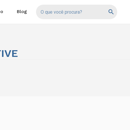
search
io
Blog
IVE