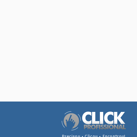
Precisou
•
Clicou
•
Encontrou!