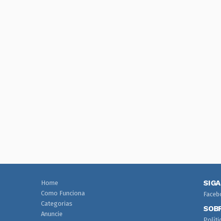
SIG
Home
Como Funciona
Faceb
Categorias
SOB
Anuncie
Políti