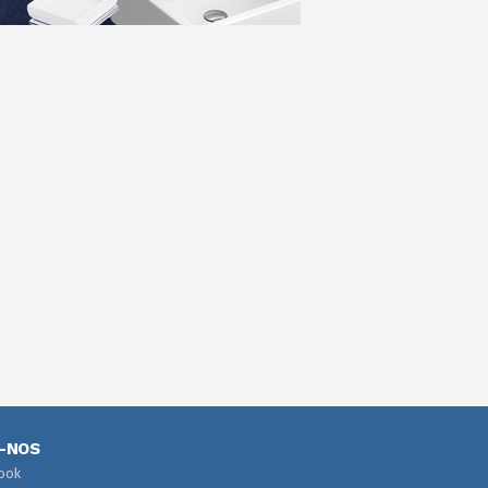
A-NOS
ook