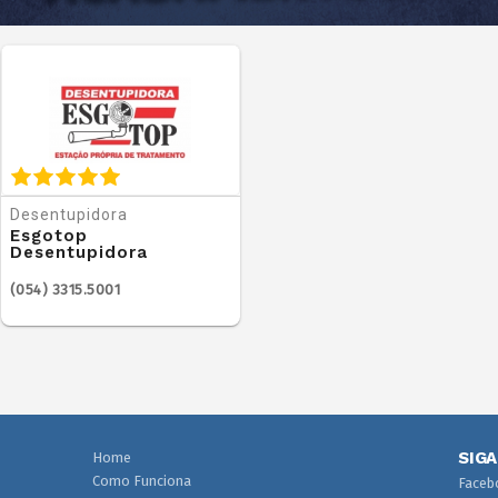
Desentupidora
Esgotop
Desentupidora
(054) 3315.5001
SIG
Home
Como Funciona
Faceb