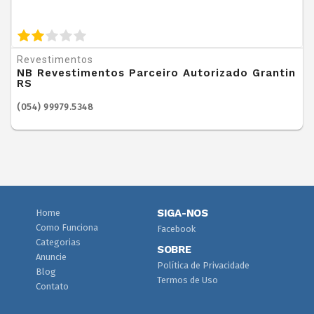
Revestimentos
NB Revestimentos Parceiro Autorizado Grantin
RS
(054) 99979.5348
SIGA-NOS
Home
Como Funciona
Facebook
Categorias
SOBRE
Anuncie
Política de Privacidade
Blog
Termos de Uso
Contato