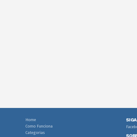
SIG
Home
Como Funciona
Faceb
Categorias
SOB