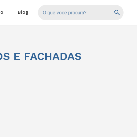
search
io
Blog
S E FACHADAS